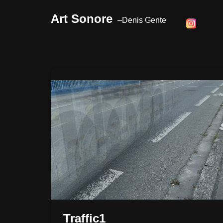
Art Sonore
Aller
au
contenu
Traffic1